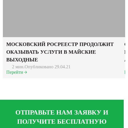
МОСКОВСКИЙ РОСРЕЕСТР ПРОДОЛЖИТ
С
ОКАЗЫВАТЬ УСЛУГИ В МАЙСКИЕ
Р
ВЫХОДНЫЕ
2 мин.
Опубликовано 29.04.21
Перейти
П
ОТПРАВЬТЕ НАМ ЗАЯВКУ И
ПОЛУЧИТЕ БЕСПЛАТНУЮ