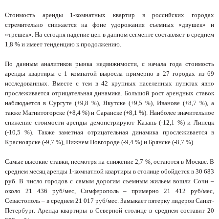
Стоимость аренды 1-комнатных квартир в российских городах
стремительно снижается на фоне удорожания съемных «двушек» и
«трешек». На сегодня падение цен в данном сегменте составляет в среднем
1,8 % и имеет тенденцию к продолжению.
По данным аналитиков рынка недвижимости, с начала года стоимость
аренды квартиры с 1 комнатой выросла примерно в 27 городах из 69
исследованных. Вместе с тем в 42 крупных населенных пунктах явно
прослеживается отрицательная динамика. Большой рост арендных ставок
наблюдается в Сургуте (+9,8 %), Якутске (+9,5 %), Иванове (+8,7 %), а
также Магнитогорске (+8,4 %) и Саранске (+8,1 %). Наиболее значительное
снижение стоимости аренды демонстрируют Казань (-12,1 %) и Липецк
(-10,5 %). Также заметная отрицательная динамика прослеживается в
Красноярске (-9,7 %), Нижнем Новгороде (-9,4 %) и Брянске (-8,7 %).
Самые высокие ставки, несмотря на снижение 2,7 %, остаются в Москве. В
среднем месяц аренды 1-комнатной квартиры в столице обойдется в 30 683
руб. В число городов с самым дорогим съемным жильем вошли Сочи –
около 21 436 руб/мес, Симферополь – примерно 21 412 руб/мес,
Севастополь – в среднем 21 017 руб/мес. Замыкает пятерку лидеров Санкт-
Петербург. Аренда квартиры в Северной столице в среднем составит 20