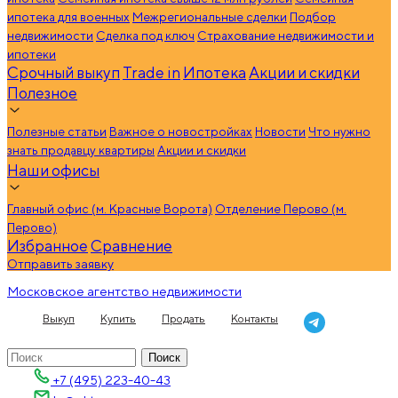
ипотека для военных
Межрегиональные сделки
Подбор
недвижимости
Сделка под ключ
Страхование недвижимости и
ипотеки
Срочный выкуп
Trade in
Ипотека
Акции и скидки
Полезное
Полезные статьи
Важное о новостройках
Новости
Что нужно
знать продавцу квартиры
Акции и скидки
Наши офисы
Главный офис (м. Красные Ворота)
Отделение Перово (м.
Перово)
Избранное
Сравнение
Отправить заявку
Московское агентство недвижимости
Выкуп
Купить
Продать
Контакты
+7 (495) 223-40-43