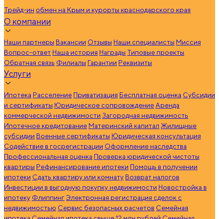
Трейд-ин
обмен на Крым и курорты краснодарского края
О компании
Наши партнеры
Вакансии
Отзывы
Наши специалисты
Миссия
Вопрос-ответ
Наша история
Награды
Типовые проекты
Обратная связь
Филиалы
Гарантии
Реквизиты
Услуги
Ипотека
Расселение
Приватизация
Бесплатная оценка
Субсидии
и сертификаты
Юридическое сопровождение
Аренда
коммерческой недвижимости
Загородная недвижимость
Ипотечное кредитование
Материнский капитал
Жилищные
субсидии
Военные сертификаты
Юридическая консультация
Содействие в госрегистрации
Оформление наследства
Профессиональная оценка
Проверка юридической чистоты
квартиры
Рефинансирование ипотеки
Помощь в получении
ипотеки
Сдать квартиру или комнату
Возврат налогов
Инвестиции в выгодную покупку недвижимости
Новостройка в
ипотеку
Флиппинг
Электронная регистрация сделок с
недвижимостью
Сервис безопасных расчетов
Семейная
ипотека
Семейная ипотека свыше 12 млн рублей
Семейная