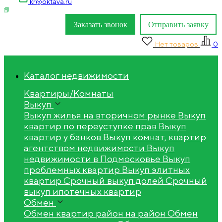
kr@oktava.ru
Заказать звонок
Отправить заявку
Нет товаров
0
Каталог недвижимости
Квартиры/Комнаты
Выкуп
Выкуп жилья на вторичном рынке
Выкуп
квартир по переуступке прав
Выкуп
квартир у банков
Выкуп комнат, квартир
агентством недвижимости
Выкуп
недвижимости в Подмосковье
Выкуп
проблемных квартир
Выкуп элитных
квартир
Срочный выкуп долей
Срочный
выкуп ипотечных квартир
Обмен
Обмен квартир район на район
Обмен