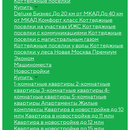
Коттеджные поселки
Купить
Deluxe
Бизнес
До 20 км от МКАД
До 40 км
от МКАД
Комфорт класс
Коттеджные
поселки на участках ИЖС
Коттеджные
поселки с коммуникациями
Коттеджные
поселки с магистральным газом
Коттеджные поселки у воды
Коттеджные
поселки у леса
Новая Москва
Премиум
Эконом
Машиноместа
Новостройки
Купить
1-комнатные квартиры
2-комнатные
квартиры
3-комнатные квартиры
4-
комнатные квартиры
5-комнатные
квартиры
Апартаменты
Жилые
комплексы
Квартира в новостройке до 10
млн
Квартира в новостройке до 11 млн
Квартира в новостройке до 12 млн
Квартира в новостройке до 15 млн