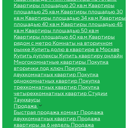
Квартиры площадью 20 кв.м
Квартиры
площадью 25 кв.м
Квартиры площадью 30
кв.м
Квартиры площадью 34 кв.м
Квартиры
площадью 40 кв.м
Квартиры площадью 45
кв.м
Квартиры площадью 50 кв.м
Квартиры площадью 60 кв.м
Квартиры
рядом с метро
Комнаты на вторичном
рынке
Купить долю в квартире в Москве
Купить дуплексы
Купить квартиру онлайн
Многокомнатные квартиры
Покупка
вторички под ключ
Покупка
двухкомнатных квартир
Покупка
однокомнатных квартир
Покупка
трехкомнатных квартир
Покупка
четырехкомнатных квартир
Студии
Таунхаусы
Продажа
Быстрая продажа комнат
Продажа
двухкомнатных квартир
Продажа
квартиры за 6 недель
Продажа