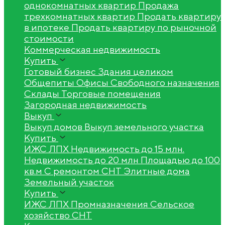
однокомнатных квартир
Продажа
трехкомнатных квартир
Продать квартиру
в ипотеке
Продать квартиру по рыночной
стоимости
Коммерческая недвижимость
Купить
Готовый бизнес
Здания целиком
Общепиты
Офисы
Свободного назначения
Склады
Торговые помещения
Загородная недвижимость
Выкуп
Выкуп домов
Выкуп земельного участка
Купить
ИЖС
ЛПХ
Недвижимость до 15 млн.
Недвижимость до 20 млн
Площадью до 100
кв.м
С ремонтом
СНТ
Элитные дома
Земельный участок
Купить
ИЖС
ЛПХ
Промназначения
Сельское
хозяйство
СНТ