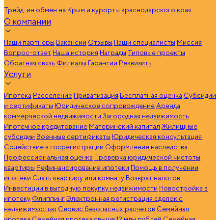
Трейд-ин
обмен на Крым и курорты краснодарского края
О компании
Наши партнеры
Вакансии
Отзывы
Наши специалисты
Миссия
Вопрос-ответ
Наша история
Награды
Типовые проекты
Обратная связь
Филиалы
Гарантии
Реквизиты
Услуги
Ипотека
Расселение
Приватизация
Бесплатная оценка
Субсидии
и сертификаты
Юридическое сопровождение
Аренда
коммерческой недвижимости
Загородная недвижимость
Ипотечное кредитование
Материнский капитал
Жилищные
субсидии
Военные сертификаты
Юридическая консультация
Содействие в госрегистрации
Оформление наследства
Профессиональная оценка
Проверка юридической чистоты
квартиры
Рефинансирование ипотеки
Помощь в получении
ипотеки
Сдать квартиру или комнату
Возврат налогов
Инвестиции в выгодную покупку недвижимости
Новостройка в
ипотеку
Флиппинг
Электронная регистрация сделок с
недвижимостью
Сервис безопасных расчетов
Семейная
ипотека
Семейная ипотека свыше 12 млн рублей
Семейная