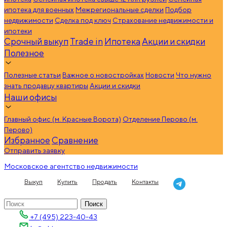
ипотека для военных
Межрегиональные сделки
Подбор
недвижимости
Сделка под ключ
Страхование недвижимости и
ипотеки
Срочный выкуп
Trade in
Ипотека
Акции и скидки
Полезное
Полезные статьи
Важное о новостройках
Новости
Что нужно
знать продавцу квартиры
Акции и скидки
Наши офисы
Главный офис (м. Красные Ворота)
Отделение Перово (м.
Перово)
Избранное
Сравнение
Отправить заявку
Московское агентство недвижимости
Выкуп
Купить
Продать
Контакты
+7 (495) 223-40-43