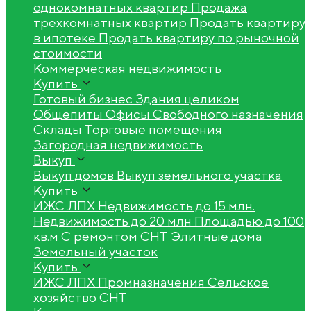
однокомнатных квартир
Продажа
трехкомнатных квартир
Продать квартиру
в ипотеке
Продать квартиру по рыночной
стоимости
Коммерческая недвижимость
Купить
Готовый бизнес
Здания целиком
Общепиты
Офисы
Свободного назначения
Склады
Торговые помещения
Загородная недвижимость
Выкуп
Выкуп домов
Выкуп земельного участка
Купить
ИЖС
ЛПХ
Недвижимость до 15 млн.
Недвижимость до 20 млн
Площадью до 100
кв.м
С ремонтом
СНТ
Элитные дома
Земельный участок
Купить
ИЖС
ЛПХ
Промназначения
Сельское
хозяйство
СНТ