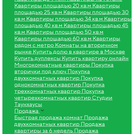
Квартиры площадью 20 кв.м
Квартиры
площадью 25 кв.м
Квартиры площадью 30
кв.м
Квартиры площадью 34 кв.м
Квартиры
площадью 40 кв.м
Квартиры площадью 45
кв.м
Квартиры площадью 50 кв.м
Квартиры площадью 60 кв.м
Квартиры
рядом с метро
Комнаты на вторичном
рынке
Купить долю в квартире в Москве
Купить дуплексы
Купить квартиру онлайн
Многокомнатные квартиры
Покупка
вторички под ключ
Покупка
двухкомнатных квартир
Покупка
однокомнатных квартир
Покупка
трехкомнатных квартир
Покупка
четырехкомнатных квартир
Студии
Таунхаусы
Продажа
Быстрая продажа комнат
Продажа
двухкомнатных квартир
Продажа
квартиры за 6 недель
Продажа