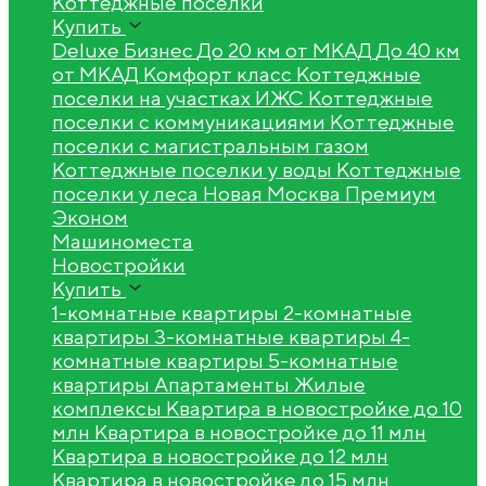
Коттеджные поселки
Купить
Deluxe
Бизнес
До 20 км от МКАД
До 40 км
от МКАД
Комфорт класс
Коттеджные
поселки на участках ИЖС
Коттеджные
поселки с коммуникациями
Коттеджные
поселки с магистральным газом
Коттеджные поселки у воды
Коттеджные
поселки у леса
Новая Москва
Премиум
Эконом
Машиноместа
Новостройки
Купить
1-комнатные квартиры
2-комнатные
квартиры
3-комнатные квартиры
4-
комнатные квартиры
5-комнатные
квартиры
Апартаменты
Жилые
комплексы
Квартира в новостройке до 10
млн
Квартира в новостройке до 11 млн
Квартира в новостройке до 12 млн
Квартира в новостройке до 15 млн