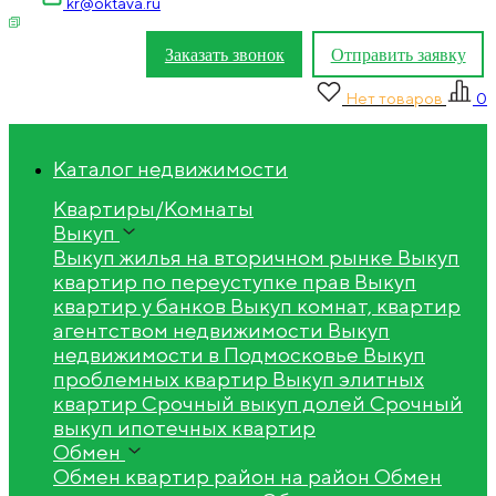
kr@oktava.ru
Заказать звонок
Отправить заявку
Нет товаров
0
Каталог недвижимости
Квартиры/Комнаты
Выкуп
Выкуп жилья на вторичном рынке
Выкуп
квартир по переуступке прав
Выкуп
квартир у банков
Выкуп комнат, квартир
агентством недвижимости
Выкуп
недвижимости в Подмосковье
Выкуп
проблемных квартир
Выкуп элитных
квартир
Срочный выкуп долей
Срочный
выкуп ипотечных квартир
Обмен
Обмен квартир район на район
Обмен