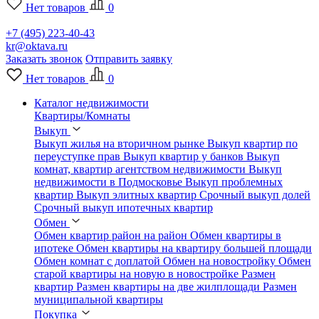
Нет товаров
0
+7 (495) 223-40-43
kr@oktava.ru
Заказать звонок
Отправить заявку
Нет товаров
0
Каталог недвижимости
Квартиры/Комнаты
Выкуп
Выкуп жилья на вторичном рынке
Выкуп квартир по
переуступке прав
Выкуп квартир у банков
Выкуп
комнат, квартир агентством недвижимости
Выкуп
недвижимости в Подмосковье
Выкуп проблемных
квартир
Выкуп элитных квартир
Срочный выкуп долей
Срочный выкуп ипотечных квартир
Обмен
Обмен квартир район на район
Обмен квартиры в
ипотеке
Обмен квартиры на квартиру большей площади
Обмен комнат с доплатой
Обмен на новостройку
Обмен
старой квартиры на новую в новостройке
Размен
квартир
Размен квартиры на две жилплощади
Размен
муниципальной квартиры
Покупка