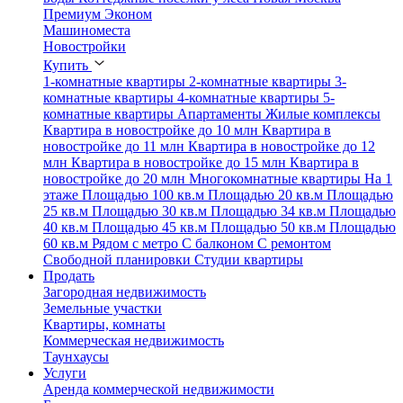
Премиум
Эконом
Машиноместа
Новостройки
Купить
1-комнатные квартиры
2-комнатные квартиры
3-
комнатные квартиры
4-комнатные квартиры
5-
комнатные квартиры
Апартаменты
Жилые комплексы
Квартира в новостройке до 10 млн
Квартира в
новостройке до 11 млн
Квартира в новостройке до 12
млн
Квартира в новостройке до 15 млн
Квартира в
новостройке до 20 млн
Многокомнатные квартиры
На 1
этаже
Площадью 100 кв.м
Площадью 20 кв.м
Площадью
25 кв.м
Площадью 30 кв.м
Площадью 34 кв.м
Площадью
40 кв.м
Площадью 45 кв.м
Площадью 50 кв.м
Площадью
60 кв.м
Рядом с метро
С балконом
С ремонтом
Свободной планировки
Студии квартиры
Продать
Загородная недвижимость
Земельные участки
Квартиры, комнаты
Коммерческая недвижимость
Таунхаусы
Услуги
Аренда коммерческой недвижимости