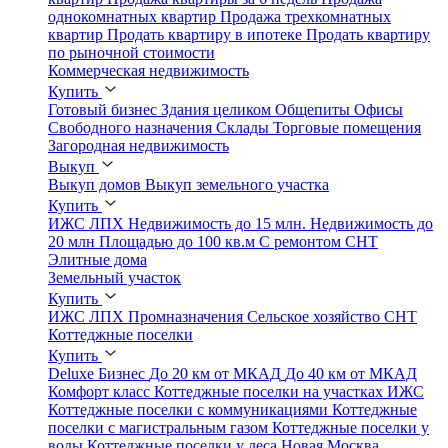
однокомнатных квартир
Продажа трехкомнатных
квартир
Продать квартиру в ипотеке
Продать квартиру
по рыночной стоимости
Коммерческая недвижимость
Купить
Готовый бизнес
Здания целиком
Общепиты
Офисы
Свободного назначения
Склады
Торговые помещения
Загородная недвижимость
Выкуп
Выкуп домов
Выкуп земельного участка
Купить
ИЖС
ЛПХ
Недвижимость до 15 млн.
Недвижимость до
20 млн
Площадью до 100 кв.м
С ремонтом
СНТ
Элитные дома
Земельный участок
Купить
ИЖС
ЛПХ
Промназначения
Сельское хозяйство
СНТ
Коттеджные поселки
Купить
Deluxe
Бизнес
До 20 км от МКАД
До 40 км от МКАД
Комфорт класс
Коттеджные поселки на участках ИЖС
Коттеджные поселки с коммуникациями
Коттеджные
поселки с магистральным газом
Коттеджные поселки у
воды
Коттеджные поселки у леса
Новая Москва