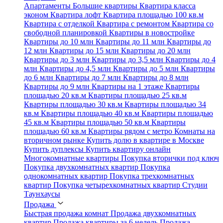
Апартаменты
Большие квартиры
Квартира класса
эконом
Квартира лофт
Квартира площадью 100 кв.м
Квартира с отделкой
Квартира с ремонтом
Квартира со
свободной планировкой
Квартиры в новостройке
Квартиры до 10 млн
Квартиры до 11 млн
Квартиры до
12 млн
Квартиры до 15 млн
Квартиры до 20 млн
Квартиры до 3 млн
Квартиры до 3,5 млн
Квартиры до 4
млн
Квартиры до 4,5 млн
Квартиры до 5 млн
Квартиры
до 6 млн
Квартиры до 7 млн
Квартиры до 8 млн
Квартиры до 9 млн
Квартиры на 1 этаже
Квартиры
площадью 20 кв.м
Квартиры площадью 25 кв.м
Квартиры площадью 30 кв.м
Квартиры площадью 34
кв.м
Квартиры площадью 40 кв.м
Квартиры площадью
45 кв.м
Квартиры площадью 50 кв.м
Квартиры
площадью 60 кв.м
Квартиры рядом с метро
Комнаты на
вторичном рынке
Купить долю в квартире в Москве
Купить дуплексы
Купить квартиру онлайн
Многокомнатные квартиры
Покупка вторички под ключ
Покупка двухкомнатных квартир
Покупка
однокомнатных квартир
Покупка трехкомнатных
квартир
Покупка четырехкомнатных квартир
Студии
Таунхаусы
Продажа
Быстрая продажа комнат
Продажа двухкомнатных
квартир
Продажа квартиры за 6 недель
Продажа