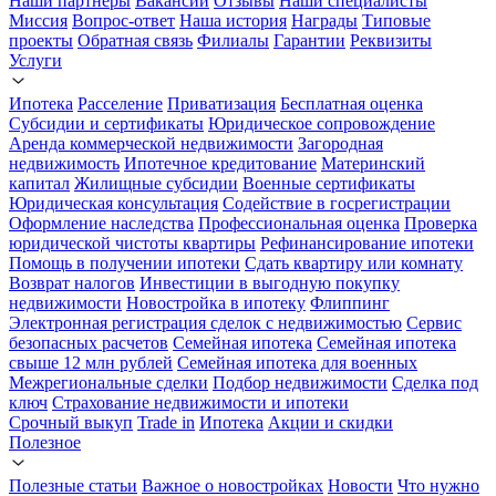
Наши партнеры
Вакансии
Отзывы
Наши специалисты
Миссия
Вопрос-ответ
Наша история
Награды
Типовые
проекты
Обратная связь
Филиалы
Гарантии
Реквизиты
Услуги
Ипотека
Расселение
Приватизация
Бесплатная оценка
Субсидии и сертификаты
Юридическое сопровождение
Аренда коммерческой недвижимости
Загородная
недвижимость
Ипотечное кредитование
Материнский
капитал
Жилищные субсидии
Военные сертификаты
Юридическая консультация
Содействие в госрегистрации
Оформление наследства
Профессиональная оценка
Проверка
юридической чистоты квартиры
Рефинансирование ипотеки
Помощь в получении ипотеки
Сдать квартиру или комнату
Возврат налогов
Инвестиции в выгодную покупку
недвижимости
Новостройка в ипотеку
Флиппинг
Электронная регистрация сделок с недвижимостью
Сервис
безопасных расчетов
Семейная ипотека
Семейная ипотека
свыше 12 млн рублей
Семейная ипотека для военных
Межрегиональные сделки
Подбор недвижимости
Сделка под
ключ
Страхование недвижимости и ипотеки
Срочный выкуп
Trade in
Ипотека
Акции и скидки
Полезное
Полезные статьи
Важное о новостройках
Новости
Что нужно