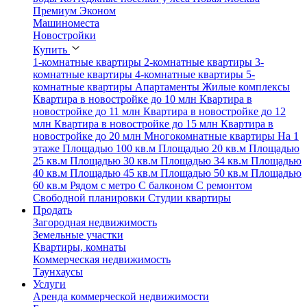
Премиум
Эконом
Машиноместа
Новостройки
Купить
1-комнатные квартиры
2-комнатные квартиры
3-
комнатные квартиры
4-комнатные квартиры
5-
комнатные квартиры
Апартаменты
Жилые комплексы
Квартира в новостройке до 10 млн
Квартира в
новостройке до 11 млн
Квартира в новостройке до 12
млн
Квартира в новостройке до 15 млн
Квартира в
новостройке до 20 млн
Многокомнатные квартиры
На 1
этаже
Площадью 100 кв.м
Площадью 20 кв.м
Площадью
25 кв.м
Площадью 30 кв.м
Площадью 34 кв.м
Площадью
40 кв.м
Площадью 45 кв.м
Площадью 50 кв.м
Площадью
60 кв.м
Рядом с метро
С балконом
С ремонтом
Свободной планировки
Студии квартиры
Продать
Загородная недвижимость
Земельные участки
Квартиры, комнаты
Коммерческая недвижимость
Таунхаусы
Услуги
Аренда коммерческой недвижимости