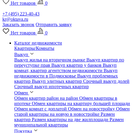
Нет товаров
0
+7 (495) 223-40-43
kr@oktava.ru
Заказать звонок
Отправить заявку
Нет товаров
0
Каталог недвижимости
Квартиры/Комнаты
Выкуп
Выкуп жилья на вторичном рынке
Выкуп квартир по
переуступке прав
Выкуп квартир у банков
Выкуп
комнат, квартир агентством недвижимости
Выкуп
недвижимости в Подмосковье
Выкуп проблемных
квартир
Выкуп элитных квартир
Срочный выкуп долей
Срочный выкуп ипотечных квартир
Обмен
Обмен квартир район на район
Обмен квартиры в
ипотеке
Обмен квартиры на квартиру большей площади
Обмен комнат с доплатой
Обмен на новостройку
Обмен
старой квартиры на новую в новостройке
Размен
квартир
Размен квартиры на две жилплощади
Размен
муниципальной квартиры
Покупка