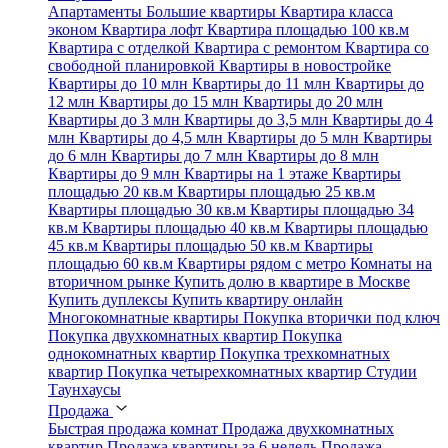
Апартаменты
Большие квартиры
Квартира класса
эконом
Квартира лофт
Квартира площадью 100 кв.м
Квартира с отделкой
Квартира с ремонтом
Квартира со
свободной планировкой
Квартиры в новостройке
Квартиры до 10 млн
Квартиры до 11 млн
Квартиры до
12 млн
Квартиры до 15 млн
Квартиры до 20 млн
Квартиры до 3 млн
Квартиры до 3,5 млн
Квартиры до 4
млн
Квартиры до 4,5 млн
Квартиры до 5 млн
Квартиры
до 6 млн
Квартиры до 7 млн
Квартиры до 8 млн
Квартиры до 9 млн
Квартиры на 1 этаже
Квартиры
площадью 20 кв.м
Квартиры площадью 25 кв.м
Квартиры площадью 30 кв.м
Квартиры площадью 34
кв.м
Квартиры площадью 40 кв.м
Квартиры площадью
45 кв.м
Квартиры площадью 50 кв.м
Квартиры
площадью 60 кв.м
Квартиры рядом с метро
Комнаты на
вторичном рынке
Купить долю в квартире в Москве
Купить дуплексы
Купить квартиру онлайн
Многокомнатные квартиры
Покупка вторички под ключ
Покупка двухкомнатных квартир
Покупка
однокомнатных квартир
Покупка трехкомнатных
квартир
Покупка четырехкомнатных квартир
Студии
Таунхаусы
Продажа
Быстрая продажа комнат
Продажа двухкомнатных
квартир
Продажа квартиры за 6 недель
Продажа