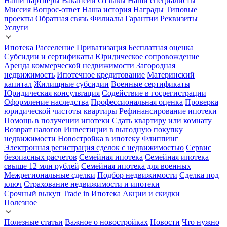
Наши партнеры
Вакансии
Отзывы
Наши специалисты
Миссия
Вопрос-ответ
Наша история
Награды
Типовые
проекты
Обратная связь
Филиалы
Гарантии
Реквизиты
Услуги
Ипотека
Расселение
Приватизация
Бесплатная оценка
Субсидии и сертификаты
Юридическое сопровождение
Аренда коммерческой недвижимости
Загородная
недвижимость
Ипотечное кредитование
Материнский
капитал
Жилищные субсидии
Военные сертификаты
Юридическая консультация
Содействие в госрегистрации
Оформление наследства
Профессиональная оценка
Проверка
юридической чистоты квартиры
Рефинансирование ипотеки
Помощь в получении ипотеки
Сдать квартиру или комнату
Возврат налогов
Инвестиции в выгодную покупку
недвижимости
Новостройка в ипотеку
Флиппинг
Электронная регистрация сделок с недвижимостью
Сервис
безопасных расчетов
Семейная ипотека
Семейная ипотека
свыше 12 млн рублей
Семейная ипотека для военных
Межрегиональные сделки
Подбор недвижимости
Сделка под
ключ
Страхование недвижимости и ипотеки
Срочный выкуп
Trade in
Ипотека
Акции и скидки
Полезное
Полезные статьи
Важное о новостройках
Новости
Что нужно