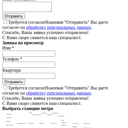
Требуется согласие
Нажимая "Отправить" Вы даете
согласие на
обработку персональных данных
.
Спасибо, Ваша заявка успешно отправлена!
С Вами скоро свяжется наш специалист.
Заявка на просмотр
Имя
*
Телефон
*
Квартира
Требуется согласие
Нажимая "Отправить" Вы даете
согласие на
обработку персональных данных
.
Спасибо, Ваша заявка успешно отправлена!
С Вами скоро свяжется наш специалист.
Выбрать станцию метро
Каховская
Варшавская
Лобня
Хлебниково
Долгопрудная
Нахабино
Шереметьевская
Водники
Новодачная
Аникеевка
Марк
Опалиха
Лианозово
Пятницкое шоссе
Планерная
Ховрино
Селигерская
Алтуфьево
Медведково
Красногорская
Илимская
Бибирево
Бабушкинская