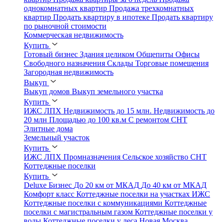
однокомнатных квартир
Продажа трехкомнатных
квартир
Продать квартиру в ипотеке
Продать квартиру
по рыночной стоимости
Коммерческая недвижимость
Купить
Готовый бизнес
Здания целиком
Общепиты
Офисы
Свободного назначения
Склады
Торговые помещения
Загородная недвижимость
Выкуп
Выкуп домов
Выкуп земельного участка
Купить
ИЖС
ЛПХ
Недвижимость до 15 млн.
Недвижимость до
20 млн
Площадью до 100 кв.м
С ремонтом
СНТ
Элитные дома
Земельный участок
Купить
ИЖС
ЛПХ
Промназначения
Сельское хозяйство
СНТ
Коттеджные поселки
Купить
Deluxe
Бизнес
До 20 км от МКАД
До 40 км от МКАД
Комфорт класс
Коттеджные поселки на участках ИЖС
Коттеджные поселки с коммуникациями
Коттеджные
поселки с магистральным газом
Коттеджные поселки у
воды
Коттеджные поселки у леса
Новая Москва