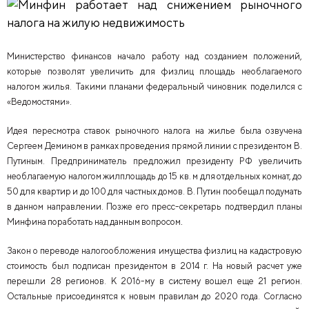
Министерство финансов начало работу над созданием положений,
которые позволят увеличить для физлиц площадь необлагаемого
налогом жилья. Такими планами федеральный чиновник поделился с
«Ведомостями».
Идея пересмотра ставок рыночного налога на жилье была озвучена
Сергеем Демином в рамках проведения прямой линии с президентом В.
Путиным. Предприниматель предложил президенту РФ увеличить
необлагаемую налогом жилплощадь до 15 кв. м для отдельных комнат, до
50 для квартир и до 100 для частных домов. В. Путин пообещал подумать
в данном направлении. Позже его пресс-секретарь подтвердил планы
.
Минфина поработать над данным вопросом
Закон о переводе налогообложения имущества физлиц на кадастровую
стоимость был подписан президентом в 2014 г. На новый расчет уже
перешли 28 регионов. К 2016-му в систему вошел еще 21 регион.
Остальные присоединятся к новым правилам до 2020 года. Согласно