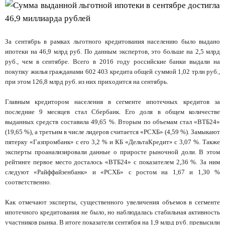
За сентябрь в рамках льготного кредитования населению было выдано
ипотеки на 46,9 млрд руб. По данным экспертов, это больше на 2,5 млрд
руб., чем в сентябре. Всего в 2016 году российские банки выдали на
покупку жилья гражданами 602 403 кредита общей суммой 1,02 трлн руб.,
при этом 126,8 млрд руб. из них приходится на сентябрь.
Главным кредитором населения в сегменте ипотечных кредитов за
последние 9 месяцев стал Сбербанк. Его доля в общем количестве
выданных средств составила 49,65 %. Вторым по объемам стал «ВТБ24»
(19,65 %), а третьим в числе лидеров считается «РСХБ» (4,59 %). Замыкают
пятерку «Газпромбанк» с его 3,2 % и КБ «ДельтаКредит» с 3,07 %. Также
эксперты проанализировали данные о приросте рыночной доли. В этом
рейтинге первое место досталось «ВТБ24» с показателем 2,36 %. За ним
следуют «Райффайзенбанк» и «РСХБ» с ростом на 1,67 и 1,30 %
соответственно.
Как отмечают эксперты, существенного увеличения объемов в сегменте
ипотечного кредитования не было, но наблюдалась стабильная активность
участников рынка. В итоге показатели сентября на 1,9 млрд руб. превысили