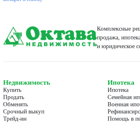
Комплексные реш
продажа, ипотека
и юридическое с
Недвижимость
Ипотека
Купить
Ипотека
Продать
Семейная ип
Обменять
Военная ипо
Срочный выкуп
Рефинансиро
Трейд-ин
Помощь в по