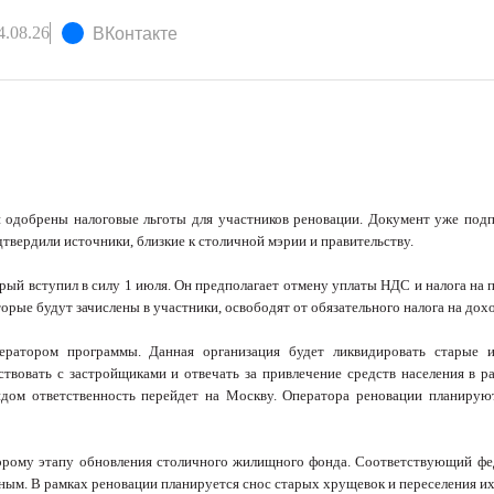
.08.26
ВКонтакте
и одобрены налоговые льготы для участников реновации. Документ уже под
твердили источники, близкие к столичной мэрии и правительству.
рый вступил в силу 1 июля. Он предполагает отмену уплаты НДС и налога на
орые будут зачислены в участники, освободят от обязательного налога на до
ератором программы. Данная организация будет ликвидировать старые и
ствовать с застройщиками и отвечать за привлечение средств населения в р
ондом ответственность перейдет на Москву. Оператора реновации планирую
торому этапу обновления столичного жилищного фонда. Соответствующий ф
ым. В рамках реновации планируется снос старых хрущевок и переселения их