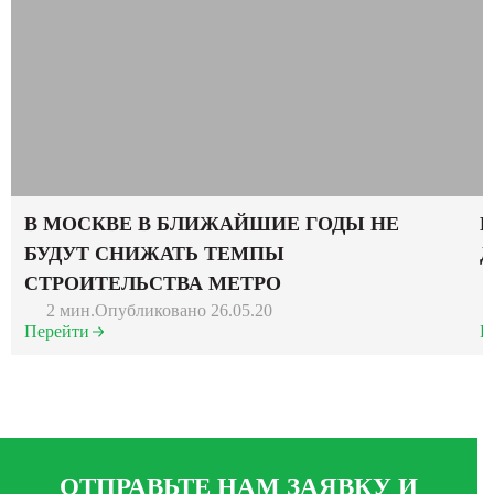
В МОСКВЕ В БЛИЖАЙШИЕ ГОДЫ НЕ
В
БУДУТ СНИЖАТЬ ТЕМПЫ
Д
СТРОИТЕЛЬСТВА МЕТРО
2 мин.
Опубликовано 26.05.20
Перейти
П
ОТПРАВЬТЕ НАМ ЗАЯВКУ И