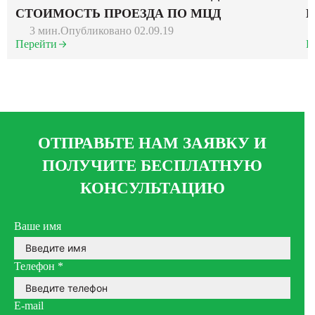
СТОИМОСТЬ ПРОЕЗДА ПО МЦД
В
3 мин.
Опубликовано 02.09.19
Перейти
П
ОТПРАВЬТЕ НАМ ЗАЯВКУ И
ПОЛУЧИТЕ БЕСПЛАТНУЮ
КОНСУЛЬТАЦИЮ
Ваше имя
Телефон
*
E-mail