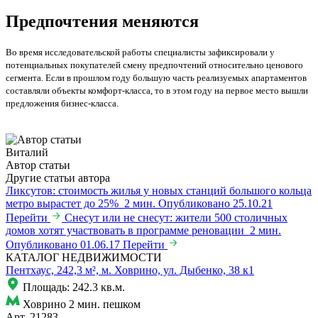
Предпочтения меняются
Во время исследовательской работы специалисты зафиксировали у
потенциальных покупателей смену предпочтений относительно ценового
сегмента. Если в прошлом году большую часть реализуемых апартаментов
составляли объекты комфорт-класса, то в этом году на первое место вышли
предложения бизнес-класса.
Виталий
Автор статьи
Другие статьи автора
Ликсутов: стоимость жилья у новых станций большого кольца
метро вырастет до 25%
2 мин.
Опубликовано 25.10.21
Перейти
Снесут или не снесут: жители 500 столичных
домов хотят участвовать в программе реновации
2 мин.
Опубликовано 01.06.17
Перейти
КАТАЛОГ НЕДВИЖИМОСТИ
Пентхаус, 242,3 м², м. Ховрино, ул. Дыбенко, 38 к1
Площадь: 242.3 кв.м.
Ховрино
2 мин. пешком
Арт. 21283