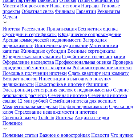
Наши партнеры
Вакансии
Отзывы
Наши специалисты
Миссия
Вопрос-ответ
Наша история
Награды
Типовые
проекты
Обратная связь
Филиалы
Гарантии
Реквизиты
Услуги
Ипотека
Расселение
Приватизация
Бесплатная оценка
Субсидии и сертификаты
Юридическое сопровождение
Аренда коммерческой недвижимости
Загородная
недвижимость
Ипотечное кредитование
Материнский
капитал
Жилищные субсидии
Военные сертификаты
Юридическая консультация
Содействие в госрегистрации
Оформление наследства
Профессиональная оценка
Проверка
юридической чистоты квартиры
Рефинансирование ипотеки
Помощь в получении ипотеки
Сдать квартиру или комнату
Возврат налогов
Инвестиции в выгодную покупку
недвижимости
Новостройка в ипотеку
Флиппинг
Электронная регистрация сделок с недвижимостью
Сервис
безопасных расчетов
Семейная ипотека
Семейная ипотека
свыше 12 млн рублей
Семейная ипотека для военных
Межрегиональные сделки
Подбор недвижимости
Сделка под
ключ
Страхование недвижимости и ипотеки
Срочный выкуп
Trade in
Ипотека
Акции и скидки
Полезное
Полезные статьи
Важное о новостройках
Новости
Что нужно