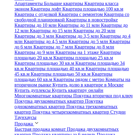
Апартаменты
Большие квартиры
Квартира класса
эконом
Квартира лофт
Квартира площадью 100 кв.м
Квартира с отделкой
Квартира с ремонтом
Квартира со
свободной планировкой
Квартиры в новостройке
Квартиры до 10 млн
Квартиры до 11 млн
Квартиры до
12 млн
Квартиры до 15 млн
Квартиры до 20 млн
Квартиры до 3 млн
Квартиры до 3,5 млн
Квартиры до 4
млн
Квартиры до 4,5 млн
Квартиры до 5 млн
Квартиры
до 6 млн
Квартиры до 7 млн
Квартиры до 8 млн
Квартиры до 9 млн
Квартиры на 1 этаже
Квартиры
площадью 20 кв.м
Квартиры площадью 25 кв.м
Квартиры площадью 30 кв.м
Квартиры площадью 34
кв.м
Квартиры площадью 40 кв.м
Квартиры площадью
45 кв.м
Квартиры площадью 50 кв.м
Квартиры
площадью 60 кв.м
Квартиры рядом с метро
Комнаты на
вторичном рынке
Купить долю в квартире в Москве
Купить дуплексы
Купить квартиру онлайн
Многокомнатные квартиры
Покупка вторички под ключ
Покупка двухкомнатных квартир
Покупка
однокомнатных квартир
Покупка трехкомнатных
квартир
Покупка четырехкомнатных квартир
Студии
Таунхаусы
Продажа
Быстрая продажа комнат
Продажа двухкомнатных
квартир
Продажа квартиры за 6 недель
Продажа