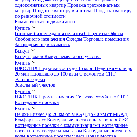
однокомнатных квартир
Продажа трехкомнатных
квартир
Продать квартиру в ипотеке
Продать квартиру
по рыночной стоимости
Коммерческая недвижимость
Купить
Готовый бизнес
Здания целиком
Общепиты
Офисы
Свободного назначения
Склады
Торговые помещения
Загородная недвижимость
Выкуп
Выкуп домов
Выкуп земельного участка
Купить
ИЖС
ЛПХ
Недвижимость до 15 млн.
Недвижимость до
20 млн
Площадью до 100 кв.м
С ремонтом
СНТ
Элитные дома
Земельный участок
Купить
ИЖС
ЛПХ
Промназначения
Сельское хозяйство
СНТ
Коттеджные поселки
Купить
Deluxe
Бизнес
До 20 км от МКАД
До 40 км от МКАД
Комфорт класс
Коттеджные поселки на участках ИЖС
Коттеджные поселки с коммуникациями
Коттеджные
поселки с магистральным газом
Коттеджные поселки у
воды
Коттеджные поселки у леса
Новая Москва