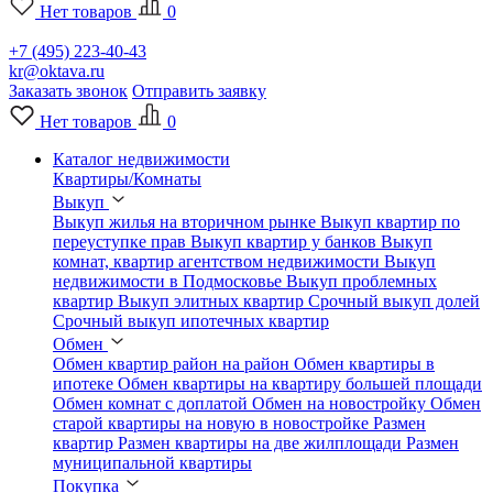
Нет товаров
0
+7 (495) 223-40-43
kr@oktava.ru
Заказать звонок
Отправить заявку
Нет товаров
0
Каталог недвижимости
Квартиры/Комнаты
Выкуп
Выкуп жилья на вторичном рынке
Выкуп квартир по
переуступке прав
Выкуп квартир у банков
Выкуп
комнат, квартир агентством недвижимости
Выкуп
недвижимости в Подмосковье
Выкуп проблемных
квартир
Выкуп элитных квартир
Срочный выкуп долей
Срочный выкуп ипотечных квартир
Обмен
Обмен квартир район на район
Обмен квартиры в
ипотеке
Обмен квартиры на квартиру большей площади
Обмен комнат с доплатой
Обмен на новостройку
Обмен
старой квартиры на новую в новостройке
Размен
квартир
Размен квартиры на две жилплощади
Размен
муниципальной квартиры
Покупка