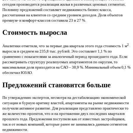
сегодня производится реализация жилья в различных ценовых сегментах.
Половину предложений составляет недвижимость бизнес-класса,
рассчитанная на клиентов со средним уровнем доходов. Доля объектов
премиум- и комфорт-классов составила 23 и 27 %.
Стоимость выросла
2
Аналитики отметили, что за первые два квартала этого года стоимость 1 м
выросла в среднем на 235,8 тыс. рублей. Это составляет 1,1 % по
сравнению с показателями за аналогичный период прошедшего года. Если
рассматривать структуру реализуемых апартаментов по округам, то
максимальная доля приходится на САО – 38,9 %. Минимальный объем 0,1 %
обеспечил ЮЗАО.
Предложений становится больше
По утверждению экспертов, несмотря на дестабилизацию экономической
ситуации и бурную критику властей, апартаменты на рынке недвижимости
получили активное развитие. Для реализации представлено практически то
же количество проектов, что и на протяжении двух последних кварталов
прошлого года. Предложения поступили как от известных застройщиков,
так и от новых компаний, которые ранее не занимались данным сегментом
недвижимости.