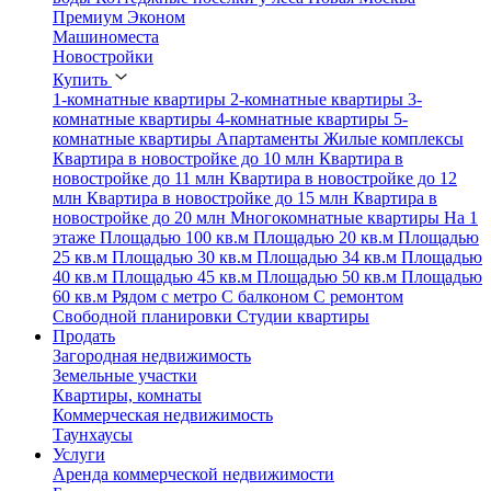
Премиум
Эконом
Машиноместа
Новостройки
Купить
1-комнатные квартиры
2-комнатные квартиры
3-
комнатные квартиры
4-комнатные квартиры
5-
комнатные квартиры
Апартаменты
Жилые комплексы
Квартира в новостройке до 10 млн
Квартира в
новостройке до 11 млн
Квартира в новостройке до 12
млн
Квартира в новостройке до 15 млн
Квартира в
новостройке до 20 млн
Многокомнатные квартиры
На 1
этаже
Площадью 100 кв.м
Площадью 20 кв.м
Площадью
25 кв.м
Площадью 30 кв.м
Площадью 34 кв.м
Площадью
40 кв.м
Площадью 45 кв.м
Площадью 50 кв.м
Площадью
60 кв.м
Рядом с метро
С балконом
С ремонтом
Свободной планировки
Студии квартиры
Продать
Загородная недвижимость
Земельные участки
Квартиры, комнаты
Коммерческая недвижимость
Таунхаусы
Услуги
Аренда коммерческой недвижимости