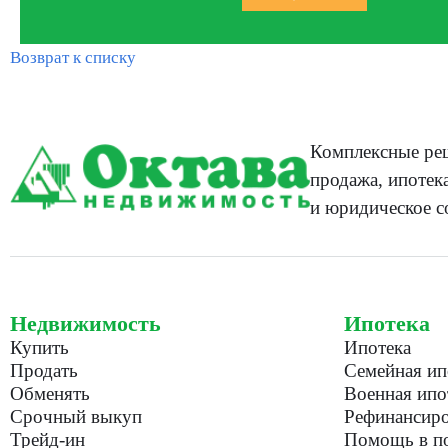
Возврат к списку
Комплексные реш
продажа, ипотека
и юридическое с
Недвижимость
Ипотека
Купить
Ипотека
Продать
Семейная ип
Обменять
Военная ипо
Срочный выкуп
Рефинансиро
Трейд-ин
Помощь в по