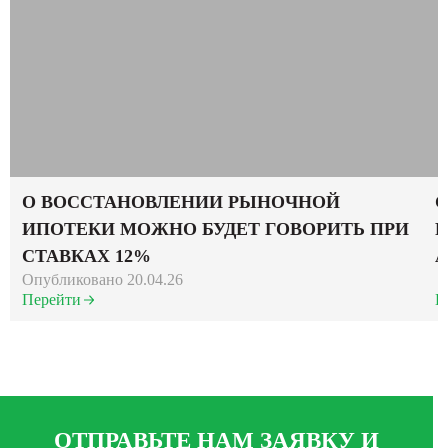
О ВОССТАНОВЛЕНИИ РЫНОЧНОЙ
С
ИПОТЕКИ МОЖНО БУДЕТ ГОВОРИТЬ ПРИ
Р
СТАВКАХ 12%
Опубликовано 20.04.26
Перейти
П
ОТПРАВЬТЕ НАМ ЗАЯВКУ И