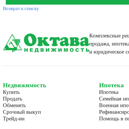
Возврат к списку
Комплексные реш
продажа, ипотека
и юридическое с
Недвижимость
Ипотека
Купить
Ипотека
Продать
Семейная ип
Обменять
Военная ипо
Срочный выкуп
Рефинансиро
Трейд-ин
Помощь в по