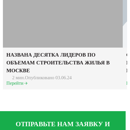
НАЗВАНА ДЕСЯТКА ЛИДЕРОВ ПО
С
ОБЪЕМАМ СТРОИТЕЛЬСТВА ЖИЛЬЯ В
К
МОСКВЕ
И
2 мин.
Опубликовано 03.06.24
Перейти
П
ОТПРАВЬТЕ НАМ ЗАЯВКУ И