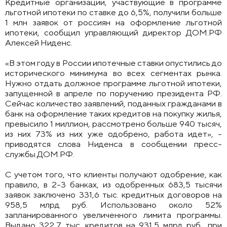
Кредитные организации, участвующие в программе
льготной ипотеки по ставке до 6,5%, получили больше
1 млн заявок от россиян на оформление льготной
ипотеки, сообщил управляющий директор ДОМ.РФ
Алексей Ниденс.
«В этом году в России ипотечные ставки опустились до
исторического минимума во всех сегментах рынка.
Нужно отдать должное программе льготной ипотеки,
запущенной в апреле по поручению президента РФ.
Сейчас количество заявлений, поданных гражданами в
банк на оформление таких кредитов на покупку жилья,
превысило 1 миллион, рассмотрено больше 940 тысяч,
из них 73% из них уже одобрено, работа идет», -
приводятся слова Ниденса в сообщении пресс-
службы ДОМ.РФ.
С учетом того, что клиенты получают одобрение, как
правило, в 2-3 банках, из одобренных 683,5 тысячи
заявок заключено 331,6 тыс. кредитных договоров на
958,5 млрд руб. Использовано около 52%
запланированного увеличенного лимита программы.
Выдано 322,7 тыс. кредитов на 931,5 млрд руб., при