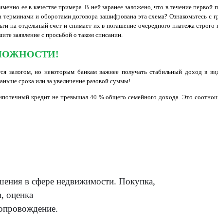
менно ее в качестве примера. В ней заранее заложено, что в течение первой 
за терминами и оборотами договора зашифрована эта схема? Ознакомьтесь с г
ьги на отдельный счет и снимает их в погашение очередного платежа строго 
шите заявление с просьбой о таком списании.
МОЖНОСТИ!
ся залогом, но некоторым банкам важнее получать стабильный доход в вид
раньше срока или за увеличение разовой суммы!
ипотечный кредит не превышал 40 % общего семейного дохода. Это соотноше
ения в сфере недвижимости. Покупка,
, оценка
опровождение.