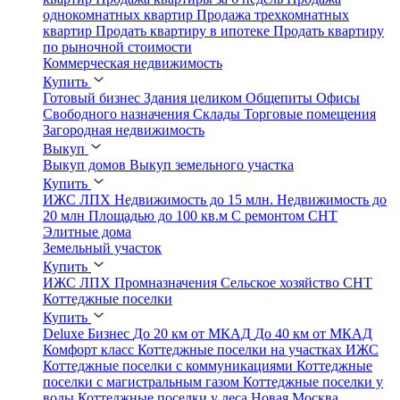
однокомнатных квартир
Продажа трехкомнатных
квартир
Продать квартиру в ипотеке
Продать квартиру
по рыночной стоимости
Коммерческая недвижимость
Купить
Готовый бизнес
Здания целиком
Общепиты
Офисы
Свободного назначения
Склады
Торговые помещения
Загородная недвижимость
Выкуп
Выкуп домов
Выкуп земельного участка
Купить
ИЖС
ЛПХ
Недвижимость до 15 млн.
Недвижимость до
20 млн
Площадью до 100 кв.м
С ремонтом
СНТ
Элитные дома
Земельный участок
Купить
ИЖС
ЛПХ
Промназначения
Сельское хозяйство
СНТ
Коттеджные поселки
Купить
Deluxe
Бизнес
До 20 км от МКАД
До 40 км от МКАД
Комфорт класс
Коттеджные поселки на участках ИЖС
Коттеджные поселки с коммуникациями
Коттеджные
поселки с магистральным газом
Коттеджные поселки у
воды
Коттеджные поселки у леса
Новая Москва