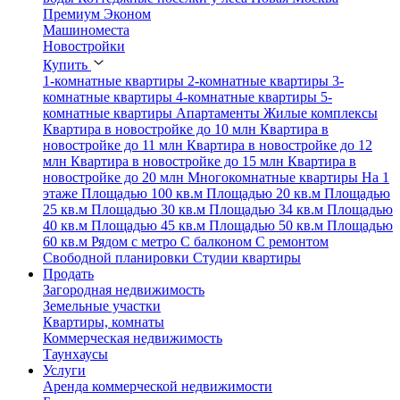
Премиум
Эконом
Машиноместа
Новостройки
Купить
1-комнатные квартиры
2-комнатные квартиры
3-
комнатные квартиры
4-комнатные квартиры
5-
комнатные квартиры
Апартаменты
Жилые комплексы
Квартира в новостройке до 10 млн
Квартира в
новостройке до 11 млн
Квартира в новостройке до 12
млн
Квартира в новостройке до 15 млн
Квартира в
новостройке до 20 млн
Многокомнатные квартиры
На 1
этаже
Площадью 100 кв.м
Площадью 20 кв.м
Площадью
25 кв.м
Площадью 30 кв.м
Площадью 34 кв.м
Площадью
40 кв.м
Площадью 45 кв.м
Площадью 50 кв.м
Площадью
60 кв.м
Рядом с метро
С балконом
С ремонтом
Свободной планировки
Студии квартиры
Продать
Загородная недвижимость
Земельные участки
Квартиры, комнаты
Коммерческая недвижимость
Таунхаусы
Услуги
Аренда коммерческой недвижимости