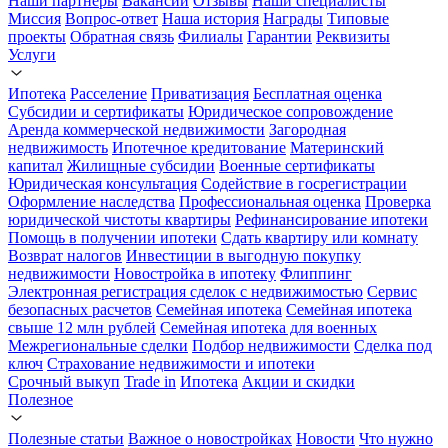
Наши партнеры
Вакансии
Отзывы
Наши специалисты
Миссия
Вопрос-ответ
Наша история
Награды
Типовые
проекты
Обратная связь
Филиалы
Гарантии
Реквизиты
Услуги
Ипотека
Расселение
Приватизация
Бесплатная оценка
Субсидии и сертификаты
Юридическое сопровождение
Аренда коммерческой недвижимости
Загородная
недвижимость
Ипотечное кредитование
Материнский
капитал
Жилищные субсидии
Военные сертификаты
Юридическая консультация
Содействие в госрегистрации
Оформление наследства
Профессиональная оценка
Проверка
юридической чистоты квартиры
Рефинансирование ипотеки
Помощь в получении ипотеки
Сдать квартиру или комнату
Возврат налогов
Инвестиции в выгодную покупку
недвижимости
Новостройка в ипотеку
Флиппинг
Электронная регистрация сделок с недвижимостью
Сервис
безопасных расчетов
Семейная ипотека
Семейная ипотека
свыше 12 млн рублей
Семейная ипотека для военных
Межрегиональные сделки
Подбор недвижимости
Сделка под
ключ
Страхование недвижимости и ипотеки
Срочный выкуп
Trade in
Ипотека
Акции и скидки
Полезное
Полезные статьи
Важное о новостройках
Новости
Что нужно