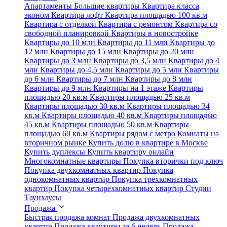
Апартаменты
Большие квартиры
Квартира класса
эконом
Квартира лофт
Квартира площадью 100 кв.м
Квартира с отделкой
Квартира с ремонтом
Квартира со
свободной планировкой
Квартиры в новостройке
Квартиры до 10 млн
Квартиры до 11 млн
Квартиры до
12 млн
Квартиры до 15 млн
Квартиры до 20 млн
Квартиры до 3 млн
Квартиры до 3,5 млн
Квартиры до 4
млн
Квартиры до 4,5 млн
Квартиры до 5 млн
Квартиры
до 6 млн
Квартиры до 7 млн
Квартиры до 8 млн
Квартиры до 9 млн
Квартиры на 1 этаже
Квартиры
площадью 20 кв.м
Квартиры площадью 25 кв.м
Квартиры площадью 30 кв.м
Квартиры площадью 34
кв.м
Квартиры площадью 40 кв.м
Квартиры площадью
45 кв.м
Квартиры площадью 50 кв.м
Квартиры
площадью 60 кв.м
Квартиры рядом с метро
Комнаты на
вторичном рынке
Купить долю в квартире в Москве
Купить дуплексы
Купить квартиру онлайн
Многокомнатные квартиры
Покупка вторички под ключ
Покупка двухкомнатных квартир
Покупка
однокомнатных квартир
Покупка трехкомнатных
квартир
Покупка четырехкомнатных квартир
Студии
Таунхаусы
Продажа
Быстрая продажа комнат
Продажа двухкомнатных
квартир
Продажа квартиры за 6 недель
Продажа