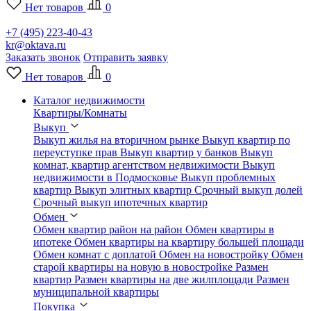
Нет товаров
0
+7 (495) 223-40-43
kr@oktava.ru
Заказать звонок
Отправить заявку
Нет товаров
0
Каталог недвижимости
Квартиры/Комнаты
Выкуп
Выкуп жилья на вторичном рынке
Выкуп квартир по
переуступке прав
Выкуп квартир у банков
Выкуп
комнат, квартир агентством недвижимости
Выкуп
недвижимости в Подмосковье
Выкуп проблемных
квартир
Выкуп элитных квартир
Срочный выкуп долей
Срочный выкуп ипотечных квартир
Обмен
Обмен квартир район на район
Обмен квартиры в
ипотеке
Обмен квартиры на квартиру большей площади
Обмен комнат с доплатой
Обмен на новостройку
Обмен
старой квартиры на новую в новостройке
Размен
квартир
Размен квартиры на две жилплощади
Размен
муниципальной квартиры
Покупка